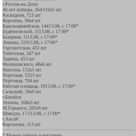
г.Ростов-на-Дону
40-лет победы, 264/110а
5 шт
Каскадная, 72
3 шт
Королева, 30а
4 шт
Красноармейская, 144
13.08, с 17:00*
Будённовский, 11
13.08, с 17:00*
Базарная, 11
13.08, с 17:00*
Ленина, 119
13.08, с 17:00*
Горсоветская, 45
1 шт
Тибетская, 34
7 шт
Ларина, 45
3 шт
Малиновского, 48а
6 шт
Нансена, 152а
1 шт
Портовая, 532
3 шт
Портовая, 70
4 шт
Рабочая площадь, 19
13.08, с 17:00*
Сальский, 28a
9 шт
г.Батайск
Ленина, 168а
3 шт
М.Горького, 285е
8 шт
Шмидта, 17/1
13.08, с 17:00*
г.Аксай
Вартанова, 11
3 шт
* Можно забрать в магазине,