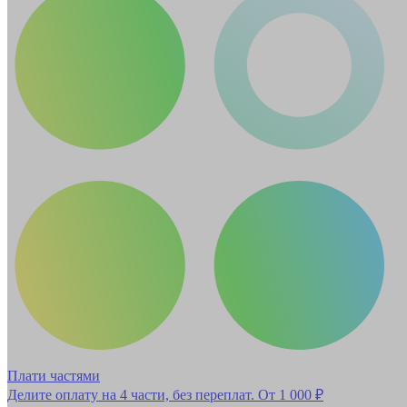
Плати частями
Делите оплату на 4 части, без переплат.
От 1 000 ₽