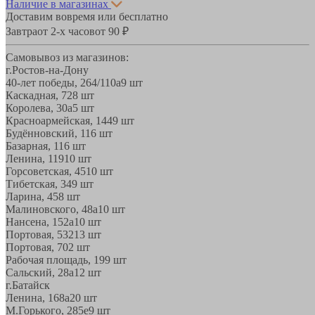
Наличие в магазинах
Доставим вовремя или бесплатно
Завтра
от 2-х часов
от 90 ₽
Самовывоз из магазинов:
г.Ростов-на-Дону
40-лет победы, 264/110а
9 шт
Каскадная, 72
8 шт
Королева, 30а
5 шт
Красноармейская, 144
9 шт
Будённовский, 11
6 шт
Базарная, 11
6 шт
Ленина, 119
10 шт
Горсоветская, 45
10 шт
Тибетская, 34
9 шт
Ларина, 45
8 шт
Малиновского, 48а
10 шт
Нансена, 152а
10 шт
Портовая, 532
13 шт
Портовая, 70
2 шт
Рабочая площадь, 19
9 шт
Сальский, 28a
12 шт
г.Батайск
Ленина, 168а
20 шт
М.Горького, 285е
9 шт