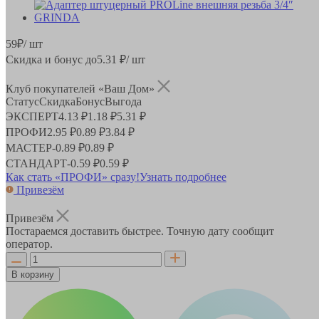
59
₽
/ шт
Скидка и бонус до
5.31
₽/ шт
Клуб покупателей «Ваш Дом»
Статус
Скидка
Бонус
Выгода
ЭКСПЕРТ
4.13 ₽
1.18 ₽
5.31 ₽
ПРОФИ
2.95 ₽
0.89 ₽
3.84 ₽
МАСТЕР
-
0.89 ₽
0.89 ₽
СТАНДАРТ
-
0.59 ₽
0.59 ₽
Как стать «ПРОФИ» сразу!
Узнать подробнее
Привезём
Привезём
Постараемся доставить быстрее. Точную дату сообщит
оператор.
В корзину