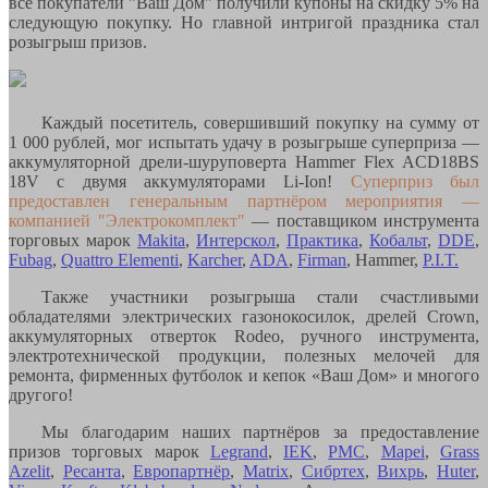
все покупатели "Ваш Дом" получили купоны на скидку 5% на
следующую покупку. Но главной интригой праздника стал
розыгрыш призов.
Каждый посетитель, совершивший покупку на сумму от
1 000 рублей, мог испытать удачу в розыгрыше суперприза —
аккумуляторной дрели-шуруповерта Hammer Flex ACD18BS
18V с двумя аккумуляторами Li-Ion!
Суперприз был
предоставлен генеральным партнёром мероприятия —
компанией "Электрокомплект"
— поставщиком инструмента
торговых марок
Makita
,
Интерскол
,
Практика
,
Кобальт
,
DDE
,
Fubag
,
Quattro Elementi
,
Karcher
,
ADA
,
Firman
, Hammer,
P.I.T.
Также участники розыгрыша стали счастливыми
обладателями электрических газонокосилок, дрелей Crown,
аккумуляторных отверток Rodeo, ручного инструмента,
электротехнической продукции, полезных мелочей для
ремонта, фирменных футболок и кепок «Ваш Дом» и многого
другого!
Мы благодарим наших партнёров за предоставление
призов торговых марок
Legrand
,
IEK
,
РМС
,
Mapei
,
Grass
Azelit
,
Ресанта
,
Европартнёр
,
Matrix
,
Сибртех
,
Вихрь
,
Huter
,