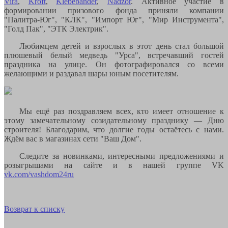
Vira
,
Kroft
,
Klebebander
,
Nadzor
. Активное участие в
формировании призового фонда приняли компании
"Палитра-Юг", "КЛК", "Импорт Юг", "Мир Инструмента",
"Голд Пак", "ЭТК Электрик".
Любимцем детей и взрослых в этот день стал большой
плюшевый белый медведь "Урса", встречавший гостей
праздника на улице. Он фотографировался со всеми
желающими и раздавал шары юным посетителям.
Мы ещё раз поздравляем всех, кто имеет отношение к
этому замечательному созидательному празднику — Дню
строителя! Благодарим, что долгие годы остаётесь с нами.
Ждём вас в магазинах сети "Ваш Дом".
Следите за новинками, интересными предложениями и
розыгрышами на сайте и в нашей группе VK
vk.com/vashdom24ru
Возврат к списку