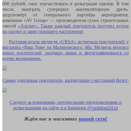
000 рублей, смог поучаствовать в розыгрыше призов. В том
числе, выиграть суперприз: аккумуляторную дрель-
шуруповёрт от генерального партнёра мероприятия,
компании «AV Group» — производителя сухих строительных
смесей
«Азолит». Также каждый покупатель получил купон
на скидку и заряд хорошего настроения!
Ростовая кукла медведя «URSA» встречала покупателей у
магазина «Ваш Дом» на Малиновского, 48а. Медведь веселил
юных посетителей, раздавал шары и фотографировался со
всеми желающими.
Самые удачливые покупатели, вытянувшие счастливый билет:
Следите за новинками, интересными предложениями и
розыгрышами на сайте и в Instagram
@vashdom24.ru
Ждём вас в магазинах
нашей сети!