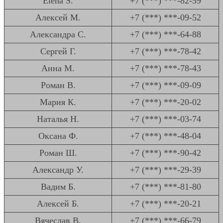
Elena S.
+7 (***) ***-82-59
Алексей М.
+7 (***) ***-09-52
Александра С.
+7 (***) ***-64-88
Сергей Г.
+7 (***) ***-78-42
Анна М.
+7 (***) ***-78-43
Роман В.
+7 (***) ***-09-09
Мария К.
+7 (***) ***-20-02
Наталья Н.
+7 (***) ***-03-74
Оксана Ф.
+7 (***) ***-48-04
Роман Ш.
+7 (***) ***-90-42
Александр У.
+7 (***) ***-29-39
Вадим Б.
+7 (***) ***-81-80
Алексей Б.
+7 (***) ***-20-21
Вячеслав В.
+7 (***) ***-66-79