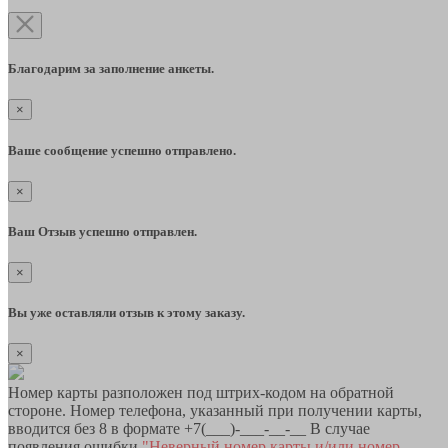
Благодарим за заполнение анкеты.
×
Ваше сообщение успешно отправлено.
×
Ваш Отзыв успешно отправлен.
×
Вы уже оставляли отзыв к этому заказу.
×
Номер карты разположен под штрих-кодом на обратной
стороне. Номер телефона, указанный при получении карты,
вводится без 8 в формате +7(___)-___-__-__ В случае
появления ошибки
"Неверный номер карты и/или номер