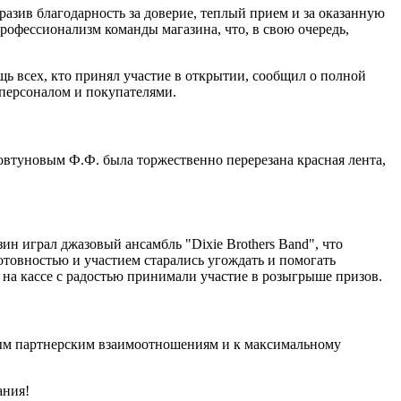
ив благодарность за доверие, теплый прием и за оказанную
офессионализм команды магазина, что, в свою очередь,
ь всех, кто принял участие в открытии, сообщил о полной
персоналом и покупателями.
втуновым Ф.Ф. была торжественно перерезана красная лента,
ин играл джазовый ансамбль "Dixie Brothers Band", что
отовностью и участием старались угождать и помогать
 на кассе с радостью принимали участие в розыгрыше призов.
чным партнерским взаимоотношениям и к максимальному
ания!