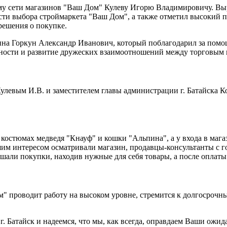
 сети магазинов "Ваш Дом" Кулеву Игорю Владимировичу. Выраз
ти выбора строймаркета "Ваш Дом", а также отметил высокий пр
ешения о покупке.
ина Горкун Александр Иванович, который поблагодарил за помощ
льности и развитие дружеских взаимоотношений между торговым 
евым И.В. и заместителем главы администрации г. Батайска Ко
костюмах медведя "Кнауф" и кошки "Альпина", а у входа в магаз
шим интересом осматривали магазин, продавцы-консультанты с г
ршали покупки, находив нужные для себя товары, а после оплаты
ом" проводит работу на высоком уровне, стремится к долгосро
. Батайск и надеемся, что мы, как всегда, оправдаем Ваши ожид