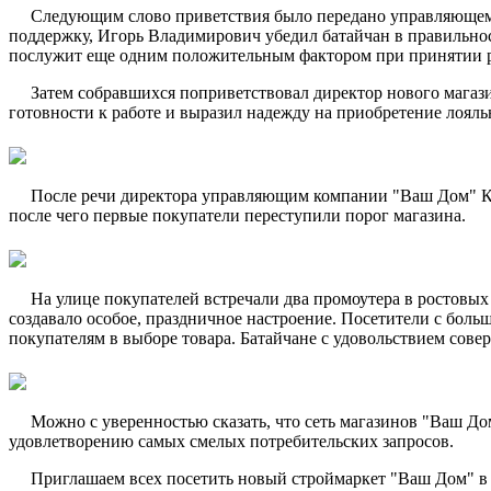
Следующим слово приветствия было передано управляющему
поддержку, Игорь Владимирович убедил батайчан в правильнос
послужит еще одним положительным фактором при принятии р
Затем собравшихся поприветствовал директор нового магаз
готовности к работе и выразил надежду на приобретение лоя
После речи директора управляющим компании "Ваш Дом" Кул
после чего первые покупатели переступили порог магазина.
На улице покупателей встречали два промоутера в ростовых 
создавало особое, праздничное настроение. Посетители с боль
покупателям в выборе товара. Батайчане с удовольствием сове
Можно с уверенностью сказать, что сеть магазинов "Ваш Д
удовлетворению самых смелых потребительских запросов.
Приглашаем всех посетить новый строймаркет "Ваш Дом" в г