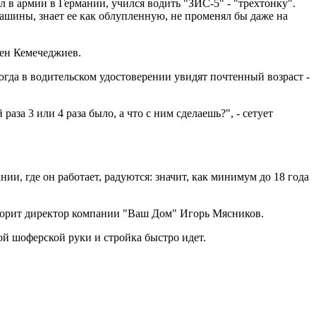
 в армии в Германии, учился водить "ЗИС-5" - "трехтонку".
машины, знает ее как облупленную, не променял бы даже на
емен Кемечеджиев.
когда в водительском удостоверении увидят почтенный возраст -
раза 3 или 4 раза было, а что с ним сделаешь?", - сетует
нии, где он работает, радуются: значит, как минимум до 18 года
говорит директор компании "Ваш Дом" Игорь Мясников.
кой шоферской руки и стройка быстро идет.