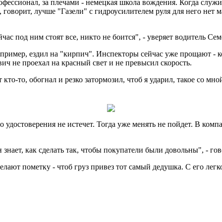
фессионал, за плечами - немецкая школа вождения. Когда служил
говорит, лучше "Газели" с гидроусилителем руля для него нет 
йчас под ним стоят все, никто не боится", - уверяет водитель С
Например, ездил на "кирпич". Инспекторы сейчас уже прощают - 
ович не проехал на красный свет и не превысил скорость.
то-то, обогнал и резко затормозил, чтоб я ударил, такое со мной 
о удостоверения не истечет. Тогда уже менять не пойдет. В компа
 знает, как сделать так, чтобы покупатели были довольны", - 
елают пометку - чтоб груз привез тот самый дедушка. С его лег