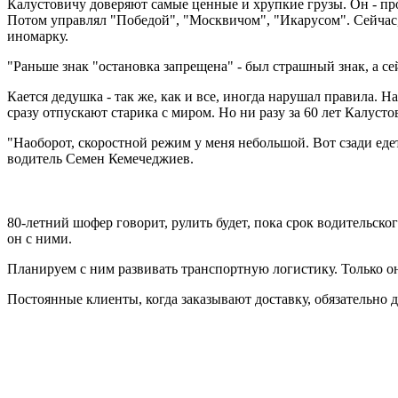
Калустовичу доверяют самые ценные и хрупкие грузы. Он - про
Потом управлял "Победой", "Москвичом", "Икарусом". Сейчас, 
иномарку.
"Раньше знак "остановка запрещена" - был страшный знак, а се
Кается дедушка - так же, как и все, иногда нарушал правила. 
сразу отпускают старика с миром. Но ни разу за 60 лет Калуст
"Наоборот, скоростной режим у меня небольшой. Вот сзади едет к
водитель Семен Кемечеджиев.
80-летний шофер говорит, рулить будет, пока срок водительског
он с ними.
Планируем с ним развивать транспортную логистику. Только он
Постоянные клиенты, когда заказывают доставку, обязательно д