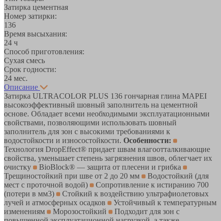
Затирка цементная
Номер затирки:
136
Время высыхания:
24 ч
Способ приготовления:
Сухая смесь
Срок годности:
24 мес.
Описание
Затирка ULTRACOLOR PLUS 136 гончарная глина MAPEI
высокоэффективный шовный заполнитель на цементной
основе. Обладает всеми необходимыми эксплуатационными
свойствами, позволяющими использовать шовный
заполнитель для зон с высокими требованиями к
водостойкости и износостойкости.
Особенности:
Технология DropEffect® придает швам влагоотталкивающие
свойства, уменьшает степень загрязнения швов, облегчает их
очистку
BioBlock® — защита от плесени и грибка
Трещиностойкий при шве от 2 до 20 мм
Водостойкий (для
мест с проточной водой)
Сопротивление к истиранию 700
(потери в мм3)
Стойкий к воздействию ультрафиолетовых
лучей и атмосферных осадков
Устойчивый к температурным
изменениям
Морозостойкий
Подходит для зон с
повышенной эксплуатационной нагрузкой, а также