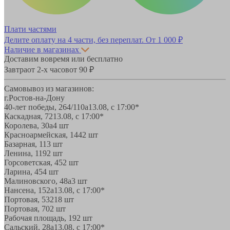
Плати частями
Делите оплату на 4 части, без переплат.
От 1 000 ₽
Наличие в магазинах
Доставим вовремя или бесплатно
Завтра
от 2-х часов
от 90 ₽
Самовывоз из магазинов:
г.Ростов-на-Дону
40-лет победы, 264/110а
13.08, с 17:00*
Каскадная, 72
13.08, с 17:00*
Королева, 30а
4 шт
Красноармейская, 144
2 шт
Базарная, 11
3 шт
Ленина, 119
2 шт
Горсоветская, 45
2 шт
Ларина, 45
4 шт
Малиновского, 48а
3 шт
Нансена, 152а
13.08, с 17:00*
Портовая, 532
18 шт
Портовая, 70
2 шт
Рабочая площадь, 19
2 шт
Сальский, 28a
13.08, с 17:00*