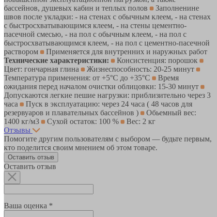
бассейнов, душевых кабин и теплых полов
Заполненине
швов после укладки: - на стенах с обычным клеем, - на стенах
с быстросхватывающимся клеем, - на стены цементно-
пасечной смесью, - на пол с обычным клеем, - на пол с
быстросхватывающимся клеем, - на пол с цементно-пасечной
раствором
Применяется для внутренних и наружных работ
Технические характеристики:
Консистенция: порошок
Цвет: гончарная глина
Жизнеспособность: 20-25 минут
Температура применения: от +5°С до +35°С
Время
ожидания перед началом очистки облицовки: 15-30 минут
Допускаются легкие пешие нагрузки: приблизительно через 3
часа
Пуск в эксплуатацию: через 24 часа ( 48 часов для
резервуаров и плавательных бассейнов )
Обьемный вес:
1400 кг/м3
Сухой остаток: 100 %
Вес: 2 кг
Отзывы
Помогите другим пользователям с выбором — будьте первым,
кто поделится своим мнением об этом товаре.
Оставить отзыв
Оставить отзыв
Ваша оценка *