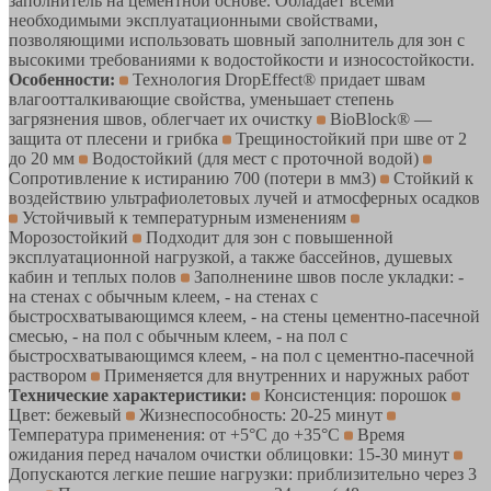
заполнитель на цементной основе. Обладает всеми
необходимыми эксплуатационными свойствами,
позволяющими использовать шовный заполнитель для зон с
высокими требованиями к водостойкости и износостойкости.
Особенности:
Технология DropEffect® придает швам
влагоотталкивающие свойства, уменьшает степень
загрязнения швов, облегчает их очистку
BioBlock® —
защита от плесени и грибка
Трещиностойкий при шве от 2
до 20 мм
Водостойкий (для мест с проточной водой)
Сопротивление к истиранию 700 (потери в мм3)
Стойкий к
воздействию ультрафиолетовых лучей и атмосферных осадков
Устойчивый к температурным изменениям
Морозостойкий
Подходит для зон с повышенной
эксплуатационной нагрузкой, а также бассейнов, душевых
кабин и теплых полов
Заполненине швов после укладки: -
на стенах с обычным клеем, - на стенах с
быстросхватывающимся клеем, - на стены цементно-пасечной
смесью, - на пол с обычным клеем, - на пол с
быстросхватывающимся клеем, - на пол с цементно-пасечной
раствором
Применяется для внутренних и наружных работ
Технические характеристики:
Консистенция: порошок
Цвет: бежевый
Жизнеспособность: 20-25 минут
Температура применения: от +5°С до +35°С
Время
ожидания перед началом очистки облицовки: 15-30 минут
Допускаются легкие пешие нагрузки: приблизительно через 3