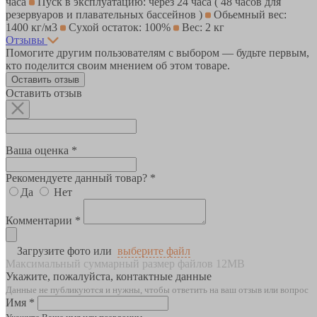
часа
Пуск в эксплуатацию: через 24 часа ( 48 часов для
резервуаров и плавательных бассейнов )
Обьемный вес:
1400 кг/м3
Сухой остаток: 100%
Вес: 2 кг
Отзывы
Помогите другим пользователям с выбором — будьте первым,
кто поделится своим мнением об этом товаре.
Оставить отзыв
Оставить отзыв
Ваша оценка *
Рекомендуете данный товар? *
Да
Нет
Комментарии *
Загрузите фото или
выберите файл
Максимальный суммарный размер файлов 12MB
Укажите, пожалуйста, контактные данные
Данные не публикуются и нужны, чтобы ответить на ваш отзыв или вопрос
Имя *