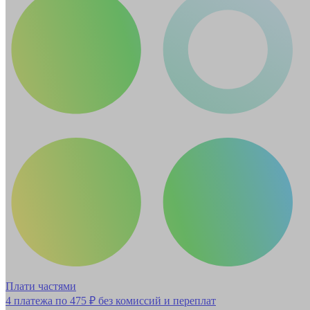
Плати частями
4 платежа по
475 ₽
без комиссий и переплат