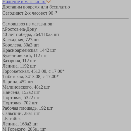
Наличие в магазинах
Доставим вовремя или бесплатно
Сегодня
от 2-х часов
от 90 ₽
Самовывоз из магазинов:
г.Ростов-на-Дону
40-лет победы, 264/110а
3 шт
Каскадная, 72
3 шт
Королева, 30а
3 шт
Красноармейская, 144
2 шт
Будённовский, 11
2 шт
Базарная, 11
2 шт
Ленина, 119
2 шт
Горсоветская, 45
13.08, с 17:00*
Тибетская, 34
13.08, с 17:00*
Ларина, 45
2 шт
Малиновского, 48а
2 шт
Нансена, 152а
2 шт
Портовая, 532
2 шт
Портовая, 70
2 шт
Рабочая площадь, 19
2 шт
Сальский, 28a
1 шт
г.Батайск
Ленина, 168а
2 шт
М.Горького, 285е
1 шт