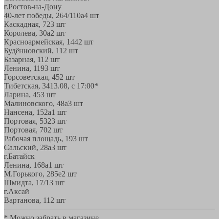
г.Ростов-на-Дону
40-лет победы, 264/110а
4 шт
Каскадная, 72
3 шт
Королева, 30а
2 шт
Красноармейская, 144
2 шт
Будённовский, 11
2 шт
Базарная, 11
2 шт
Ленина, 119
3 шт
Горсоветская, 45
2 шт
Тибетская, 34
13.08, с 17:00*
Ларина, 45
3 шт
Малиновского, 48а
3 шт
Нансена, 152а
1 шт
Портовая, 532
3 шт
Портовая, 70
2 шт
Рабочая площадь, 19
3 шт
Сальский, 28a
3 шт
г.Батайск
Ленина, 168а
1 шт
М.Горького, 285е
2 шт
Шмидта, 17/1
3 шт
г.Аксай
Вартанова, 11
2 шт
* Можно забрать в магазине,