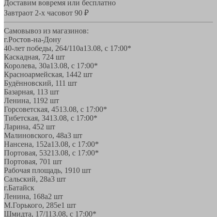
Доставим вовремя или бесплатно
Завтра
от 2-х часов
от 90 ₽
Самовывоз из магазинов:
г.Ростов-на-Дону
40-лет победы, 264/110а
13.08, с 17:00*
Каскадная, 72
4 шт
Королева, 30а
13.08, с 17:00*
Красноармейская, 144
2 шт
Будённовский, 11
1 шт
Базарная, 11
3 шт
Ленина, 119
2 шт
Горсоветская, 45
13.08, с 17:00*
Тибетская, 34
13.08, с 17:00*
Ларина, 45
2 шт
Малиновского, 48а
3 шт
Нансена, 152а
13.08, с 17:00*
Портовая, 532
13.08, с 17:00*
Портовая, 70
1 шт
Рабочая площадь, 19
10 шт
Сальский, 28a
3 шт
г.Батайск
Ленина, 168а
2 шт
М.Горького, 285е
1 шт
Шмидта, 17/1
13.08, с 17:00*