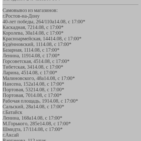
Самовывоз из магазинов:
г.Ростов-на-Дону
40-лет победы, 264/110а
14.08, с 17:00*
Каскадная, 72
14.08, с 17:00*
Королева, 30а
14.08, с 17:00*
Красноармейская, 144
14.08, с 17:00*
Будённовский, 11
14.08, с 17:00*
Базарная, 11
14.08, с 17:00*
Ленина, 119
14.08, с 17:00*
Горсоветская, 45
14.08, с 17:00*
Тибетская, 34
14.08, с 17:00*
Ларина, 45
14.08, с 17:00*
Малиновского, 48а
14.08, с 17:00*
Нансена, 152а
14.08, с 17:00*
Портовая, 532
14.08, с 17:00*
Портовая, 70
14.08, с 17:00*
Рабочая площадь, 19
14.08, с 17:00*
Сальский, 28a
14.08, с 17:00*
г.Батайск
Ленина, 168а
14.08, с 17:00*
М.Горького, 285е
14.08, с 17:00*
Шмидта, 17/1
14.08, с 17:00*
г.Аксай
Вартанова, 11
2 упак