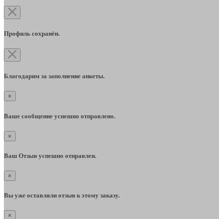
Профиль сохранён.
Благодарим за заполнение анкеты.
×
Ваше сообщение успешно отправлено.
×
Ваш Отзыв успешно отправлен.
×
Вы уже оставляли отзыв к этому заказу.
×