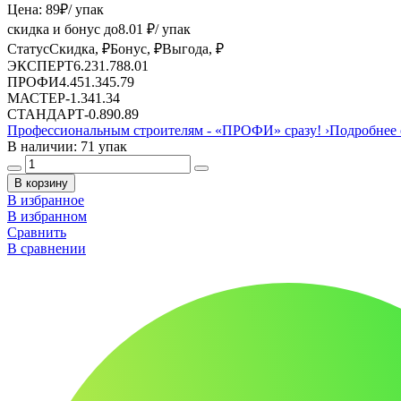
Цена:
89
₽
/ упак
скидка и бонус до
8.01
₽/ упак
Статус
Скидка, ₽
Бонус, ₽
Выгода, ₽
ЭКСПЕРТ
6.23
1.78
8.01
ПРОФИ
4.45
1.34
5.79
МАСТЕР
-
1.34
1.34
СТАНДАРТ
-
0.89
0.89
Профессиональным строителям -
«ПРОФИ»
сразу!
›
Подробнее 
В наличии: 71 упак
В корзину
В избранное
В избранном
Сравнить
В сравнении