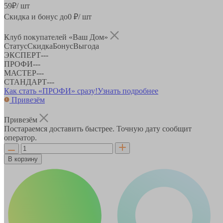
59
₽
/ шт
Скидка и бонус до
0
₽/ шт
Клуб покупателей «Ваш Дом»
Статус
Скидка
Бонус
Выгода
ЭКСПЕРТ
-
-
-
ПРОФИ
-
-
-
МАСТЕР
-
-
-
СТАНДАРТ
-
-
-
Как стать «ПРОФИ» сразу!
Узнать подробнее
Привезём
Привезём
Постараемся доставить быстрее. Точную дату сообщит
оператор.
В корзину