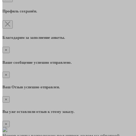
Профиль сохранён.
Благодарим за заполнение анкеты.
×
Ваше сообщение успешно отправлено.
×
Ваш Отзыв успешно отправлен.
×
Вы уже оставляли отзыв к этому заказу.
×
Номер карты разположен под штрих-кодом на обратной