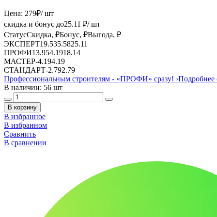
Цена:
279
₽
/ шт
скидка и бонус до
25.11
₽/ шт
Статус
Скидка, ₽
Бонус, ₽
Выгода, ₽
ЭКСПЕРТ
19.53
5.58
25.11
ПРОФИ
13.95
4.19
18.14
МАСТЕР
-
4.19
4.19
СТАНДАРТ
-
2.79
2.79
Профессиональным строителям -
«ПРОФИ»
сразу!
›
Подробнее 
В наличии: 56 шт
В корзину
В избранное
В избранном
Сравнить
В сравнении