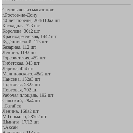
Самовывоз из магазинов:
г.Ростов-на-Дону
40-лет победы, 264/110а
2 шт
Каскадная, 72
3 шт
Королева, 30а
2 шт
Красноармейская, 144
2 шт
Будённовский, 11
3 шт
Базарная, 11
2 шт
Ленина, 119
3 шт
Горсоветская, 45
2 шт
Тибетская, 34
3 шт
Ларина, 45
4 шт
Малиновского, 48а
2 шт
Нансена, 152а
3 шт
Портовая, 532
2 шт
Портовая, 70
2 шт
Рабочая площадь, 19
2 шт
Сальский, 28a
4 шт
г.Батайск
Ленина, 168а
2 шт
М.Горького, 285е
2 шт
Шмидта, 17/1
3 шт
г.Аксай
Вартанова, 11
3 шт