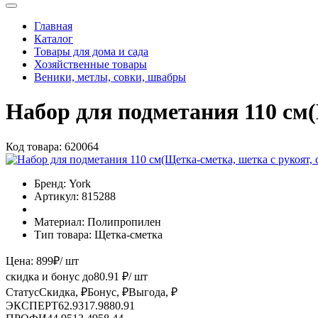
Главная
Каталог
Товары для дома и сада
Хозяйственные товары
Веники, метлы, совки, швабры
Набор для подметания 110 см
Код товара:
620064
Бренд:
York
Артикул:
815288
Материал:
Полипропилен
Тип товара:
Щетка-сметка
Цена:
899
₽
/ шт
скидка и бонус до
80.91
₽/ шт
Статус
Скидка, ₽
Бонус, ₽
Выгода, ₽
ЭКСПЕРТ
62.93
17.98
80.91