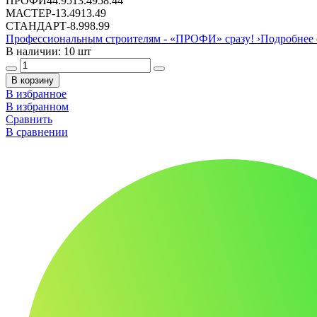
ПРОФИ
44.95
13.49
58.44
МАСТЕР
-
13.49
13.49
СТАНДАРТ
-
8.99
8.99
Профессиональным строителям -
«ПРОФИ»
сразу!
›
Подробнее 
В наличии: 10 шт
В корзину
В избранное
В избранном
Сравнить
В сравнении