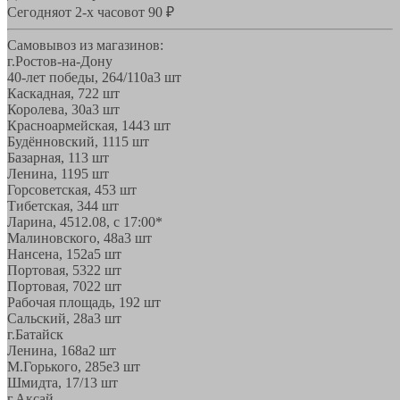
Сегодня
от 2-х часов
от 90 ₽
Самовывоз из магазинов:
г.Ростов-на-Дону
40-лет победы, 264/110а
3 шт
Каскадная, 72
2 шт
Королева, 30а
3 шт
Красноармейская, 144
3 шт
Будённовский, 11
15 шт
Базарная, 11
3 шт
Ленина, 119
5 шт
Горсоветская, 45
3 шт
Тибетская, 34
4 шт
Ларина, 45
12.08, с 17:00*
Малиновского, 48а
3 шт
Нансена, 152а
5 шт
Портовая, 532
2 шт
Портовая, 70
22 шт
Рабочая площадь, 19
2 шт
Сальский, 28a
3 шт
г.Батайск
Ленина, 168а
2 шт
М.Горького, 285е
3 шт
Шмидта, 17/1
3 шт
г.Аксай