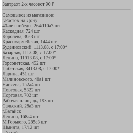
Завтра
от 2-х часов
от 90 ₽
Самовывоз из магазинов:
г.Ростов-на-Дону
40-лет победы, 264/110а
3 шт
Каскадная, 72
4 шт
Королева, 30а
3 шт
Красноармейская, 144
4 шт
Будённовский, 11
13.08, с 17:00*
Базарная, 11
13.08, с 17:00*
Ленина, 119
13.08, с 17:00*
Горсоветская, 45
2 шт
Тибетская, 34
13.08, с 17:00*
Ларина, 45
1 шт
Малиновского, 48а
1 шт
Нансена, 152а
4 шт
Портовая, 532
2 шт
Портовая, 70
2 шт
Рабочая площадь, 19
3 шт
Сальский, 28a
3 шт
г.Батайск
Ленина, 168а
4 шт
М.Горького, 285е
3 шт
Шмидта, 17/1
2 шт
г.Аксай