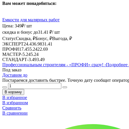
Вам может понадобиться:
Емкости для малярных работ
Цена:
349
₽
/ шт
скидка и бонус до
31.41
₽/ шт
Статус
Скидка, ₽
Бонус, ₽
Выгода, ₽
ЭКСПЕРТ
24.43
6.98
31.41
ПРОФИ
17.45
5.24
22.69
МАСТЕР
-
5.24
5.24
СТАНДАРТ
-
3.49
3.49
Профессиональным строителям -
«ПРОФИ»
сразу!
›
Подробнее 
Под заказ
Доставим до
Постараемся доставить быстрее. Точную дату сообщит оператор
В корзину
В избранное
В избранном
Сравнить
В сравнении