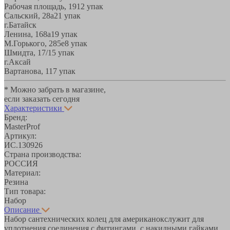
Рабочая площадь, 19
12 упак
Сальский, 28a
21 упак
г.Батайск
Ленина, 168а
19 упак
М.Горького, 285е
8 упак
Шмидта, 17/1
5 упак
г.Аксай
Вартанова, 11
7 упак
* Можно забрать в магазине,
если заказать сегодня
Характеристики
Бренд:
MasterProf
Артикул:
ИС.130926
Страна производства:
РОССИЯ
Материал:
Резина
Тип товара:
Набор
Описание
Набор сантехнических колец для американокслужит для
уплотнения соединения с фитингами, с накидными гайками.