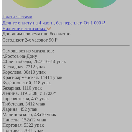
Плати частями
Делите оплату на 4 части, без переплат.
От 1 000 ₽
Наличие в магазинах
Доставим вовремя или бесплатно
Сегодня
от 2-х часов
от 90 ₽
Самовывоз из магазинов:
г.Ростов-на-Дону
40-лет победы, 264/110а
14 упак
Каскадная, 72
12 упак
Королева, 30а
10 упак
Красноармейская, 144
14 упак
Будённовский, 11
8 упак
Базарная, 11
10 упак
Ленина, 119
13.08, с 17:00*
Горсоветская, 45
7 упак
Тибетская, 34
12 упак
Ларина, 45
2 упак
Малиновского, 48а
10 упак
Нансена, 152а
12 упак
Портовая, 532
2 упак
Портовая, 70
11 упак