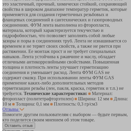
это эластичный, прочный, химически стойкий, сохраняющий
свойства в широком диапазоне температур герметик, которые
применяется для создания герметичных резьбовых и
фланцевых соединений в сантехнических и газопроводных
соединениях. ФУМ лента выполнена из фторопласта,
материала, который характеризуется текучестью и
гидрофобностью, что позволяет заполнять собой любые
зазоры и поры в соединениях труб. Лента не изнашивается со
временем и не теряет своих свойств, а также не рвется при
растяжении. Ее монтаж прост и не требует специальных
навыков. Лента устойчива к ржавчине и маслу, обладает
отличными антикоррозийными свойствами. Повышенная
толщина и плотность ленты улучшает герметизацию
соединения и уменьшает расход. Лента ФУМ GAS не
содержит смазку. При использовании ленты ФУМ GAS
применение каких-либо дополнительных методов
герметизации резьбы (лен, пакля, краска, герметик и т.п.) не
требуется.
Технические характеристики:
Материал:
фторопласт (политетрафторэтилен)
Ширина: 12 мм
Длина:
10 м
Толщина: 0,1 мм
Плотность: 0,3 гр/см3
Отзывы
Помогите другим пользователям с выбором — будьте первым,
кто поделится своим мнением об этом товаре.
Оставить отзыв