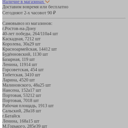
Наличие в магазинах
Доставим вовремя или бесплатно
Сегодня
от 2-х часов
от 90 ₽
Самовывоз из магазинов:
г.Ростов-на-Дону
40-лет победы, 264/110а
4 шт
Каскадная, 72
12 шт
Королева, 30а
29 шт
Красноармейская, 144
12 шт
Будённовский, 11
30 шт
Базарная, 11
9 шт
Ленина, 119
14 шт
Горсоветская, 45
4 шт
Тибетская, 34
10 шт
Ларина, 45
20 шт
Малиновского, 48а
25 шт
Нансена, 152а
17 шт
Портовая, 532
12 шт
Портовая, 70
18 шт
Рабочая площадь, 19
13 шт
Сальский, 28a
18 шт
г.Батайск
Ленина, 168а
15 шт
М.Горького, 285е
39 шт