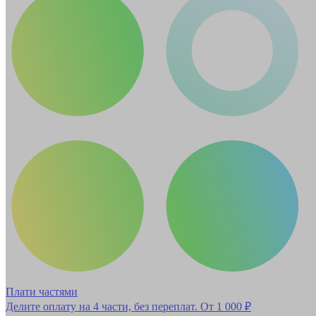
Плати частями
Делите оплату на 4 части, без переплат.
От 1 000 ₽