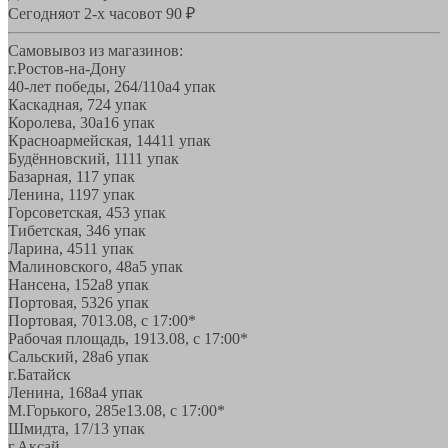
Сегодня
от 2-х часов
от 90 ₽
Самовывоз из магазинов:
г.Ростов-на-Дону
40-лет победы, 264/110а
4 упак
Каскадная, 72
4 упак
Королева, 30а
16 упак
Красноармейская, 144
11 упак
Будённовский, 11
11 упак
Базарная, 11
7 упак
Ленина, 119
7 упак
Горсоветская, 45
3 упак
Тибетская, 34
6 упак
Ларина, 45
11 упак
Малиновского, 48а
5 упак
Нансена, 152а
8 упак
Портовая, 532
6 упак
Портовая, 70
13.08, с 17:00*
Рабочая площадь, 19
13.08, с 17:00*
Сальский, 28a
6 упак
г.Батайск
Ленина, 168а
4 упак
М.Горького, 285е
13.08, с 17:00*
Шмидта, 17/1
3 упак
г.Аксай