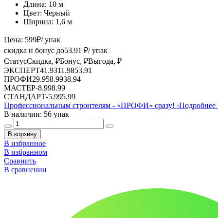
Длина:
10 м
Цвет:
Черный
Ширина:
1,6 м
Цена:
599
₽
/ упак
скидка и бонус до
53.91
₽/ упак
Статус
Скидка, ₽
Бонус, ₽
Выгода, ₽
ЭКСПЕРТ
41.93
11.98
53.91
ПРОФИ
29.95
8.99
38.94
МАСТЕР
-
8.99
8.99
СТАНДАРТ
-
5.99
5.99
Профессиональным строителям -
«ПРОФИ»
сразу!
›
Подробнее 
В наличии: 56 упак
В корзину
В избранное
В избранном
Сравнить
В сравнении