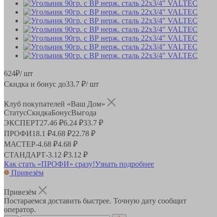
624
₽
/ шт
Скидка и бонус до
33.7
₽/ шт
Клуб покупателей «Ваш Дом»
Статус
Скидка
Бонус
Выгода
ЭКСПЕРТ
27.46 ₽
6.24 ₽
33.7 ₽
ПРОФИ
18.1 ₽
4.68 ₽
22.78 ₽
МАСТЕР
-
4.68 ₽
4.68 ₽
СТАНДАРТ
-
3.12 ₽
3.12 ₽
Как стать «ПРОФИ» сразу!
Узнать подробнее
Привезём
Привезём
Постараемся доставить быстрее. Точную дату сообщит
оператор.