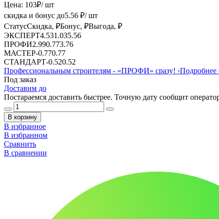
Цена:
103
₽
/ шт
скидка и бонус до
5.56
₽/ шт
Статус
Скидка, ₽
Бонус, ₽
Выгода, ₽
ЭКСПЕРТ
4.53
1.03
5.56
ПРОФИ
2.99
0.77
3.76
МАСТЕР
-
0.77
0.77
СТАНДАРТ
-
0.52
0.52
Профессиональным строителям -
«ПРОФИ»
сразу!
›
Подробнее 
Под заказ
Доставим до
Постараемся доставить быстрее. Точную дату сообщит оператор
В корзину
В избранное
В избранном
Сравнить
В сравнении