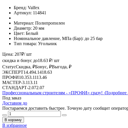
Бренд:
Valfex
Артикул:
114841
Материал:
Полипропилен
Диаметр:
20 мм
Цвет:
Белый
Номинальное давление, МПа (Бар):
до 25 бар
Тип товара:
Угольник
Цена:
207
₽
/ шт
скидка и бонус до
18.63
₽/ шт
Статус
Скидка, ₽
Бонус, ₽
Выгода, ₽
ЭКСПЕРТ
14.49
4.14
18.63
ПРОФИ
10.35
3.11
13.46
МАСТЕР
-
3.11
3.11
СТАНДАРТ
-
2.07
2.07
Профессиональным строителям -
«ПРОФИ»
сразу!
›
Подробнее 
Под заказ
Доставим до
Постараемся доставить быстрее. Точную дату сообщит оператор
В корзину
В избранное