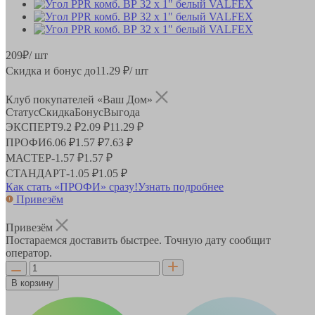
209
₽
/ шт
Скидка и бонус до
11.29
₽/ шт
Клуб покупателей «Ваш Дом»
Статус
Скидка
Бонус
Выгода
ЭКСПЕРТ
9.2 ₽
2.09 ₽
11.29 ₽
ПРОФИ
6.06 ₽
1.57 ₽
7.63 ₽
МАСТЕР
-
1.57 ₽
1.57 ₽
СТАНДАРТ
-
1.05 ₽
1.05 ₽
Как стать «ПРОФИ» сразу!
Узнать подробнее
Привезём
Привезём
Постараемся доставить быстрее. Точную дату сообщит
оператор.
В корзину