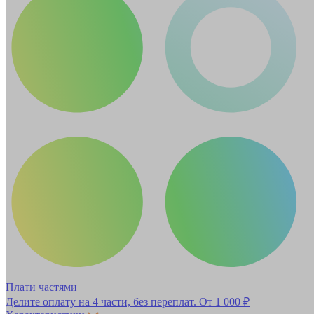
Плати частями
Делите оплату на 4 части, без переплат.
От 1 000 ₽