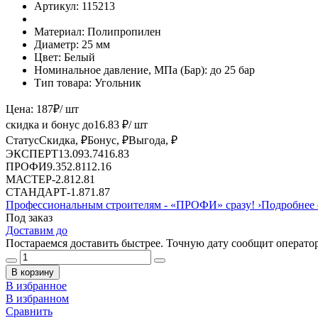
Артикул:
115213
Материал:
Полипропилен
Диаметр:
25 мм
Цвет:
Белый
Номинальное давление, МПа (Бар):
до 25 бар
Тип товара:
Угольник
Цена:
187
₽
/ шт
скидка и бонус до
16.83
₽/ шт
Статус
Скидка, ₽
Бонус, ₽
Выгода, ₽
ЭКСПЕРТ
13.09
3.74
16.83
ПРОФИ
9.35
2.81
12.16
МАСТЕР
-
2.81
2.81
СТАНДАРТ
-
1.87
1.87
Профессиональным строителям -
«ПРОФИ»
сразу!
›
Подробнее 
Под заказ
Доставим до
Постараемся доставить быстрее. Точную дату сообщит оператор
В корзину
В избранное
В избранном
Сравнить