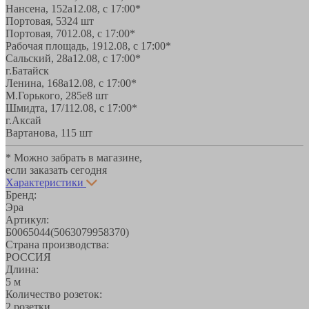
Нансена, 152а
12.08, с 17:00*
Портовая, 532
4 шт
Портовая, 70
12.08, с 17:00*
Рабочая площадь, 19
12.08, с 17:00*
Сальский, 28a
12.08, с 17:00*
г.Батайск
Ленина, 168а
12.08, с 17:00*
М.Горького, 285е
8 шт
Шмидта, 17/1
12.08, с 17:00*
г.Аксай
Вартанова, 11
5 шт
* Можно забрать в магазине,
если заказать сегодня
Характеристики
Бренд:
Эра
Артикул:
Б0065044(5063079958370)
Страна производства:
РОССИЯ
Длина:
5 м
Количество розеток:
2 розетки