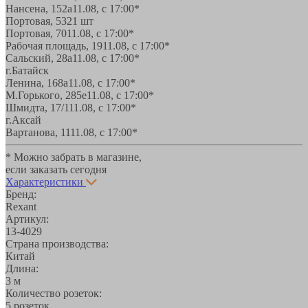
Нансена, 152а
11.08, с 17:00*
Портовая, 532
1 шт
Портовая, 70
11.08, с 17:00*
Рабочая площадь, 19
11.08, с 17:00*
Сальский, 28a
11.08, с 17:00*
г.Батайск
Ленина, 168а
11.08, с 17:00*
М.Горького, 285е
11.08, с 17:00*
Шмидта, 17/1
11.08, с 17:00*
г.Аксай
Вартанова, 11
11.08, с 17:00*
* Можно забрать в магазине,
если заказать сегодня
Характеристики
Бренд:
Rexant
Артикул:
13-4029
Страна производства:
Китай
Длина:
3 м
Количество розеток:
5 розеток