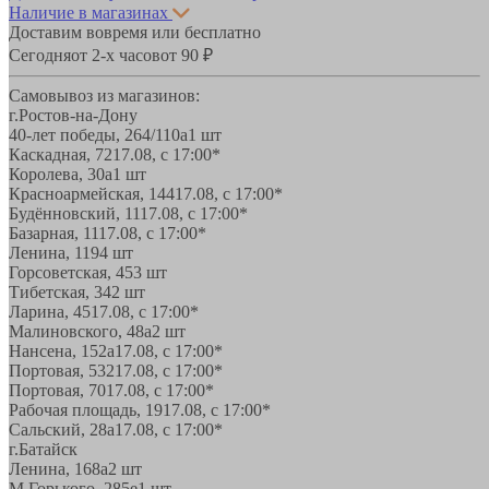
Наличие в магазинах
Доставим вовремя или бесплатно
Сегодня
от 2-х часов
от 90 ₽
Самовывоз из магазинов:
г.Ростов-на-Дону
40-лет победы, 264/110а
1 шт
Каскадная, 72
17.08, с 17:00*
Королева, 30а
1 шт
Красноармейская, 144
17.08, с 17:00*
Будённовский, 11
17.08, с 17:00*
Базарная, 11
17.08, с 17:00*
Ленина, 119
4 шт
Горсоветская, 45
3 шт
Тибетская, 34
2 шт
Ларина, 45
17.08, с 17:00*
Малиновского, 48а
2 шт
Нансена, 152а
17.08, с 17:00*
Портовая, 532
17.08, с 17:00*
Портовая, 70
17.08, с 17:00*
Рабочая площадь, 19
17.08, с 17:00*
Сальский, 28a
17.08, с 17:00*
г.Батайск
Ленина, 168а
2 шт
М.Горького, 285е
1 шт