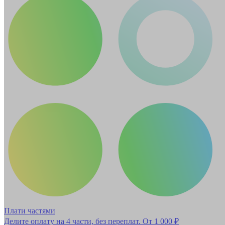
Плати частями
Делите оплату на 4 части, без переплат.
От 1 000 ₽