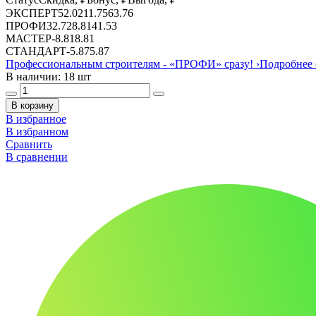
ЭКСПЕРТ
52.02
11.75
63.76
ПРОФИ
32.72
8.81
41.53
МАСТЕР
-
8.81
8.81
СТАНДАРТ
-
5.87
5.87
Профессиональным строителям -
«ПРОФИ»
сразу!
›
Подробнее 
В наличии: 18 шт
В корзину
В избранное
В избранном
Сравнить
В сравнении