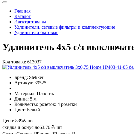
Главная
Каталог
Электротовары
Удлинители, сетевые фильтры и комплектующие
Удлинители бытовые
Удлинитель 4х5 с/з выключа
Код товара:
613037
Бренд:
Stekker
Артикул:
39525
Материал:
Пластик
Длина:
5 м
Количество розеток:
4 розетки
Цвет:
Белый
Цена:
839
₽
/ шт
скидка и бонус до
63.76
₽/ шт
Статус
Скидка, ₽
Бонус, ₽
Выгода, ₽