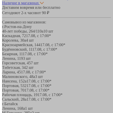
Наличие в магазинах
Доставим вовремя или бесплатно
Сегодня
от 2-х часов
от 90 ₽
Самовывоз из магазинов:
г.Ростов-на-Дону
40-лет победы, 264/110а
10 шт
Каскадная, 72
17.08, с 17:00*
Королева, 30а
4 шт
Красноармейская, 144
17.08, с 17:00*
Будённовский, 11
17.08, с 17:00*
Базарная, 11
17.08, с 17:00*
Ленина, 119
3 шт
Горсоветская, 45
7 шт
Тибетская, 34
2 шт
Ларина, 45
17.08, с 17:00*
Малиновского, 48а
3 шт
Нансена, 152а
17.08, с 17:00*
Портовая, 532
17.08, с 17:00*
Портовая, 70
17.08, с 17:00*
Рабочая площадь, 19
17.08, с 17:00*
Сальский, 28a
17.08, с 17:00*
г.Батайск
Ленина, 168а
1 шт
М.Горького, 285е
2 шт