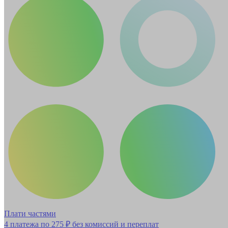
Плати частями
4 платежа по
275 ₽
без комиссий и переплат