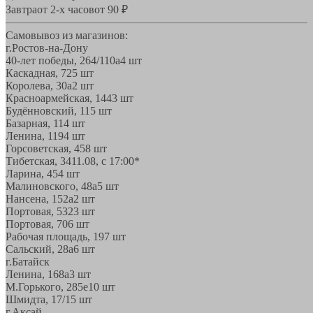
Завтра
от 2-х часов
от 90 ₽
Самовывоз из магазинов:
г.Ростов-на-Дону
40-лет победы, 264/110а
4 шт
Каскадная, 72
5 шт
Королева, 30а
2 шт
Красноармейская, 144
3 шт
Будённовский, 11
5 шт
Базарная, 11
4 шт
Ленина, 119
4 шт
Горсоветская, 45
8 шт
Тибетская, 34
11.08, с 17:00*
Ларина, 45
4 шт
Малиновского, 48а
5 шт
Нансена, 152а
2 шт
Портовая, 532
3 шт
Портовая, 70
6 шт
Рабочая площадь, 19
7 шт
Сальский, 28a
6 шт
г.Батайск
Ленина, 168а
3 шт
М.Горького, 285е
10 шт
Шмидта, 17/1
5 шт
г.Аксай