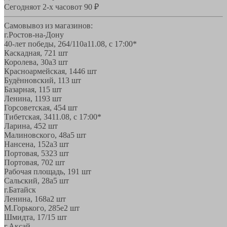
Сегодня
от 2-х часов
от 90 ₽
Самовывоз из магазинов:
г.Ростов-на-Дону
40-лет победы, 264/110а
11.08, с 17:00*
Каскадная, 72
1 шт
Королева, 30а
3 шт
Красноармейская, 144
6 шт
Будённовский, 11
3 шт
Базарная, 11
5 шт
Ленина, 119
3 шт
Горсоветская, 45
4 шт
Тибетская, 34
11.08, с 17:00*
Ларина, 45
2 шт
Малиновского, 48а
5 шт
Нансена, 152а
3 шт
Портовая, 532
3 шт
Портовая, 70
2 шт
Рабочая площадь, 19
1 шт
Сальский, 28a
5 шт
г.Батайск
Ленина, 168а
2 шт
М.Горького, 285е
2 шт
Шмидта, 17/1
5 шт
г.Аксай