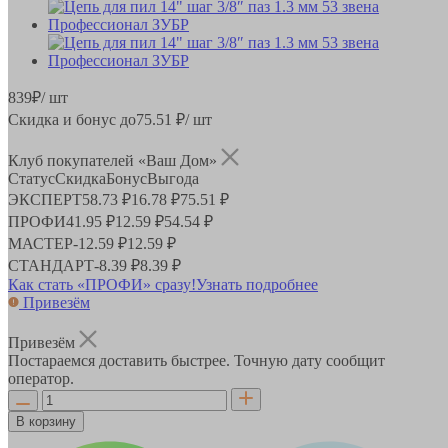
839
₽
/ шт
Скидка и бонус до
75.51
₽/ шт
Клуб покупателей «Ваш Дом»
Статус
Скидка
Бонус
Выгода
ЭКСПЕРТ
58.73 ₽
16.78 ₽
75.51 ₽
ПРОФИ
41.95 ₽
12.59 ₽
54.54 ₽
МАСТЕР
-
12.59 ₽
12.59 ₽
СТАНДАРТ
-
8.39 ₽
8.39 ₽
Как стать «ПРОФИ» сразу!
Узнать подробнее
Привезём
Привезём
Постараемся доставить быстрее. Точную дату сообщит
оператор.
В корзину