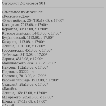
Сегодня
от 2-х часов
от 90 ₽
Самовывоз из магазинов:
г.Ростов-на-Дону
40-лет победы, 264/110а
13.08, с 17:00*
Каскадная, 72
13.08, с 17:00*
Королева, 30а
13.08, с 17:00*
Красноармейская, 144
13.08, с 17:00*
Будённовский, 11
13.08, с 17:00*
Базарная, 11
13.08, с 17:00*
Ленина, 119
13.08, с 17:00*
Горсоветская, 45
13.08, с 17:00*
Тибетская, 34
13.08, с 17:00*
Ларина, 45
13.08, с 17:00*
Малиновского, 48а
13.08, с 17:00*
Нансена, 152а
13.08, с 17:00*
Портовая, 532
22 шт
Портовая, 70
13.08, с 17:00*
Рабочая площадь, 19
13.08, с 17:00*
Сальский, 28a
13.08, с 17:00*
г.Батайск
Ленина, 168а
13.08, с 17:00*
М.Горького, 285е
13.08, с 17:00*
Шмидта, 17/1
13.08, с 17:00*
г.Аксай