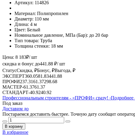
Артикул:
114826
Материал:
Полипропилен
Диаметр:
110 мм
Длина:
4 м
Цвет:
Белый
Номинальное давление, МПа (Бар):
до 20 бар
Тип товара:
Труба
Толщина стенки:
18 мм
Цена:
8 183
₽
/ шт
скидка и бонус до
441.88
₽/ шт
Статус
Скидка, ₽
Бонус, ₽
Выгода, ₽
ЭКСПЕРТ
360.05
81.83
441.88
ПРОФИ
237.31
61.37
298.68
МАСТЕР
-
61.37
61.37
СТАНДАРТ
-
40.92
40.92
Профессиональным строителям -
«ПРОФИ»
сразу!
›
Подробнее 
Под заказ
Доставим до
Постараемся доставить быстрее. Точную дату сообщит оператор
В корзину
В избранное