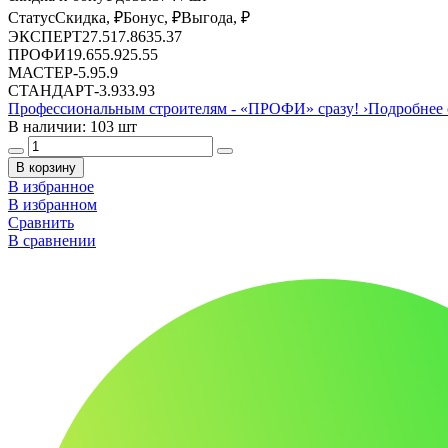
Статус
Скидка, ₽
Бонус, ₽
Выгода, ₽
ЭКСПЕРТ
27.51
7.86
35.37
ПРОФИ
19.65
5.9
25.55
МАСТЕР
-
5.9
5.9
СТАНДАРТ
-
3.93
3.93
Профессиональным строителям -
«ПРОФИ»
сразу!
›
Подробнее 
В наличии: 103 шт
В корзину
В избранное
В избранном
Сравнить
В сравнении