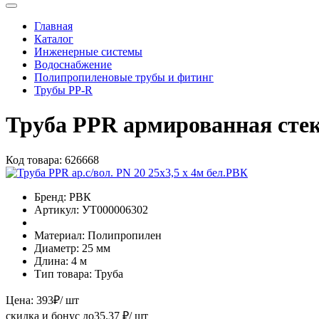
Главная
Каталог
Инженерные системы
Водоснабжение
Полипропиленовые трубы и фитинг
Трубы PP-R
Труба PPR армированная стек
Код товара:
626668
Бренд:
РВК
Артикул:
УТ000006302
Материал:
Полипропилен
Диаметр:
25 мм
Длина:
4 м
Тип товара:
Труба
Цена:
393
₽
/ шт
скидка и бонус до
35.37
₽/ шт