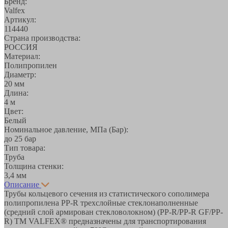
Бренд:
Valfex
Артикул:
114440
Страна производства:
РОССИЯ
Материал:
Полипропилен
Диаметр:
20 мм
Длина:
4 м
Цвет:
Белый
Номинальное давление, МПа (Бар):
до 25 бар
Тип товара:
Труба
Толщина стенки:
3,4 мм
Описание
Трубы кольцевого сечения из статистического сополимера
полипропилена PP-R трехслойные стеклонаполненные
(средний слой армирован стекловолокном) (PP-R/PP-R GF/PP-
R) ТМ VALFEX® предназначены для транспортирования