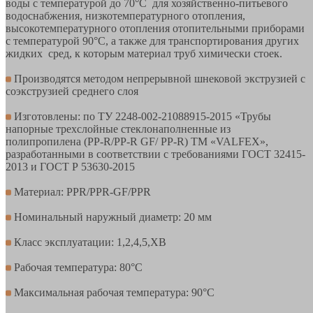
воды с температурой до 70°С для хозяйственно-питьевого
водоснабжения, низкотемпературного отопления,
высокотемпературного отопления отопительными приборами
с температурой 90°С, а также для транспортирования других
жидких сред, к которым материал труб химически стоек.
Производятся методом непрерывной шнековой экструзией с
соэкструзией среднего слоя
Изготовлены: по ТУ 2248-002-21088915-2015 «Трубы
напорные трехслойные стеклонаполненные из
полипропилена (PP-R/PP-R GF/ PP-R) ТМ «VALFEX»,
разработанными в соответствии с требованиями ГОСТ 32415-
2013 и ГОСТ Р 53630-2015
Материал: PPR/PPR-GF/PPR
Номинальный наружный диаметр: 20 мм
Класс эксплуатации: 1,2,4,5,ХВ
Рабочая температура: 80°С
Максимальная рабочая температура: 90°С