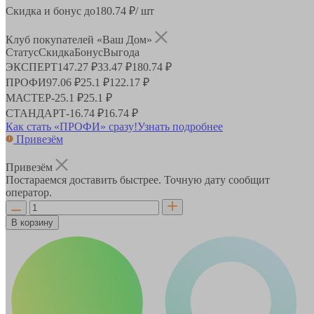
Скидка и бонус до
180.74
₽/ шт
Клуб покупателей «Ваш Дом»
Статус
Скидка
Бонус
Выгода
ЭКСПЕРТ
147.27 ₽
33.47 ₽
180.74 ₽
ПРОФИ
97.06 ₽
25.1 ₽
122.17 ₽
МАСТЕР
-
25.1 ₽
25.1 ₽
СТАНДАРТ
-
16.74 ₽
16.74 ₽
Как стать «ПРОФИ» сразу!
Узнать подробнее
Привезём
Привезём
Постараемся доставить быстрее. Точную дату сообщит
оператор.
В корзину