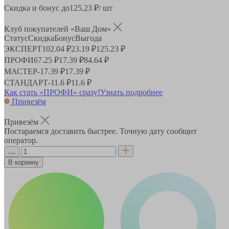
Скидка и бонус до
125.23
₽/ шт
Клуб покупателей «Ваш Дом»
Статус
Скидка
Бонус
Выгода
ЭКСПЕРТ
102.04 ₽
23.19 ₽
125.23 ₽
ПРОФИ
67.25 ₽
17.39 ₽
84.64 ₽
МАСТЕР
-
17.39 ₽
17.39 ₽
СТАНДАРТ
-
11.6 ₽
11.6 ₽
Как стать «ПРОФИ» сразу!
Узнать подробнее
Привезём
Привезём
Постараемся доставить быстрее. Точную дату сообщит
оператор.
В корзину