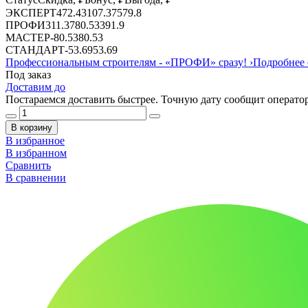
ЭКСПЕРТ
472.43
107.37
579.8
ПРОФИ
311.37
80.53
391.9
МАСТЕР
-
80.53
80.53
СТАНДАРТ
-
53.69
53.69
Профессиональным строителям -
«ПРОФИ»
сразу!
›
Подробнее 
Под заказ
Доставим до
Постараемся доставить быстрее. Точную дату сообщит оператор
В корзину
В избранное
В избранном
Сравнить
В сравнении