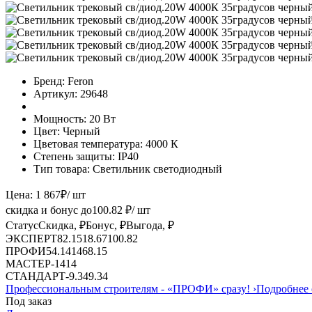
Бренд:
Feron
Артикул:
29648
Мощность:
20 Вт
Цвет:
Черный
Цветовая температура:
4000 К
Степень защиты:
IP40
Тип товара:
Светильник светодиодный
Цена:
1 867
₽
/ шт
скидка и бонус до
100.82
₽/ шт
Статус
Скидка, ₽
Бонус, ₽
Выгода, ₽
ЭКСПЕРТ
82.15
18.67
100.82
ПРОФИ
54.14
14
68.15
МАСТЕР
-
14
14
СТАНДАРТ
-
9.34
9.34
Профессиональным строителям -
«ПРОФИ»
сразу!
›
Подробнее 
Под заказ