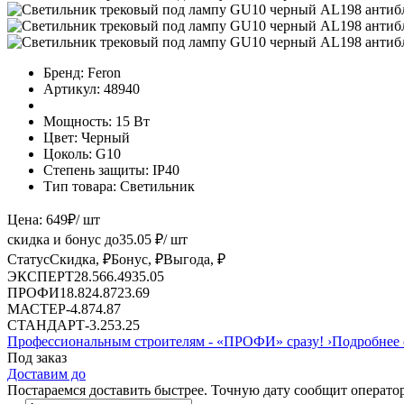
Бренд:
Feron
Артикул:
48940
Мощность:
15 Вт
Цвет:
Черный
Цоколь:
G10
Степень защиты:
IP40
Тип товара:
Светильник
Цена:
649
₽
/ шт
скидка и бонус до
35.05
₽/ шт
Статус
Скидка, ₽
Бонус, ₽
Выгода, ₽
ЭКСПЕРТ
28.56
6.49
35.05
ПРОФИ
18.82
4.87
23.69
МАСТЕР
-
4.87
4.87
СТАНДАРТ
-
3.25
3.25
Профессиональным строителям -
«ПРОФИ»
сразу!
›
Подробнее 
Под заказ
Доставим до
Постараемся доставить быстрее. Точную дату сообщит оператор